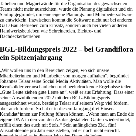
Tabellen und Magnetwände für die Organisation des gewachsenen
Teams nicht mehr ausreichten, wurde die Planung digitalisiert und ein
Startup gegründet, um eine eigene Planungs- und Mitarbeitersoftware
zu entwickeln. Inzwischen kommt die Software nicht nur bei anderen
GaLaBau-Betrieben zum Einsatz, sondern auch bei vielen anderen
Handwerksbetrieben wie Schreinereien, Elektro- und
Dachdeckerbetrieben.
BGL-Bildungspreis 2022 – bei Grandiflora
ein Spitzenjahrgang
„Wir wollen uns in den Bereichen zeigen, wo sich unsere
Mitarbeiterinnen und Mitarbeiter von morgen aufhalten“, begründet
Johannes Telaar seine Social-Media-Aktivitäten. Man wolle die
Berufsbilder veranschaulichen und beeindruckende Ergebnisse teilen.
„Gute Leute ziehen gute Leute an“, weiß er aus Erfahrung. Dass einer
seiner Auszubildenden 2022 mit dem BGL-Bildungspreis
ausgezeichnet wurde, bestätigt Telaar auf seinem Weg: viel fördern,
aber auch fordern. So hat er in diesem Jahrgang drei Einser-
Kandidat*innen zur Prüfung führen können. „Wenn man am Ende die
eigene DNA in den von den Azubis gestalteten Gärten wiederfindet,
erfüllt einen das auch mit Stolz.“ Sein anfängliches Ziel, fünf
Auszubildende pro Jahr einzustellen, hat er noch nicht erreicht.
Immerhin sind es in diesem Jahr vier. Denn ein hoher