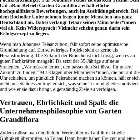
GaLaBau-Betrieb Garten Grandiflora erhält etliche
hochqualifizierte Bewerbungen, auch im Ausbildungsbereich. Bei
dem Bocholter Unternehmen fragen junge Menschen aus ganz
Deutschland an. Dabei verlangt Telaar seinen Mitarbeiter*innen
viel ab. Kein Widerspruch: Vielmehr scheint genau darin sein
Erfolgsrezept zu liegen.
Wenn man Johannes Telaar zuhört, fällt sofort seine optimistische
Grundhaltung auf. Ein schwieriges Projekt sieht er gerne als
Herausforderung. Die Zukunft der Branche ist nicht rosig, weil es an
guten Fachkräften mangelt? Da setzt der 35-Jährige auf neue
Strategien: „Wir müssen lernen, den passenden Schlüssel für unsere
Zukunft zu finden.“ Mit Klagen über Mitarbeiter*innen, die nur auf die
Uhr schielten, um pünktlich Feierabend machen zu können, hält er sich
nicht auf. Stattdessen fragt er sich, was seine Teammitglieder motiviert
und wie er sie dazu bringt, eigenständig Ziele zu verfolgen.
Vertrauen, Ehrlichkeit und Spaß: die
Unternehmensphilosophie von Garten
Grandiflora
Zudem müsse man überlieferte Werte öfter mal auf ihre aktuelle
Gültigkeit überprüfen, so Telaar. Denn heute haben Freizeit und eine