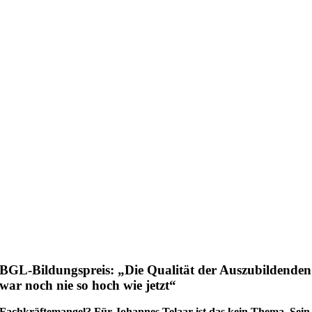
BGL-Bildungspreis: „Die Qualität der Auszubildenden
war noch nie so hoch wie jetzt“
F
achkräftemangel? Für Johannes Telaar ist das kein Thema. Sein