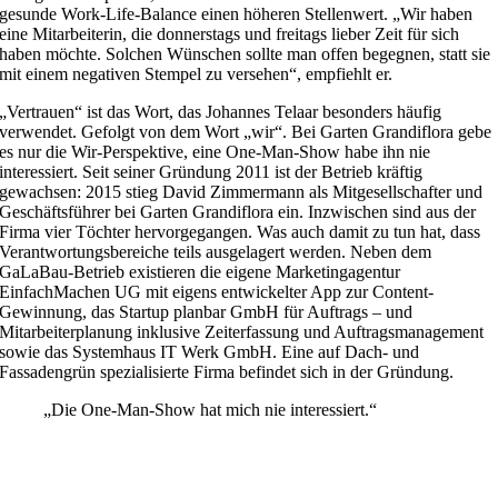
gesunde Work-Life-Balance einen höheren Stellenwert. „Wir haben
eine Mitarbeiterin, die donnerstags und freitags lieber Zeit für sich
haben möchte. Solchen Wünschen sollte man offen begegnen, statt sie
mit einem negativen Stempel zu versehen“, empfiehlt er.
„Vertrauen“ ist das Wort, das Johannes Telaar besonders häufig
verwendet. Gefolgt von dem Wort „wir“. Bei Garten Grandiflora gebe
es nur die Wir-Perspektive, eine One-Man-Show habe ihn nie
interessiert. Seit seiner Gründung 2011 ist der Betrieb kräftig
gewachsen: 2015 stieg David Zimmermann als Mitgesellschafter und
Geschäftsführer bei Garten Grandiflora ein. Inzwischen sind aus der
Firma vier Töchter hervorgegangen. Was auch damit zu tun hat, dass
Verantwortungsbereiche teils ausgelagert werden. Neben dem
GaLaBau-Betrieb existieren die eigene Marketingagentur
EinfachMachen UG mit eigens entwickelter App zur Content-
Gewinnung, das Startup planbar GmbH für Auftrags – und
Mitarbeiterplanung inklusive Zeiterfassung und Auftragsmanagement
sowie das Systemhaus IT Werk GmbH. Eine auf Dach- und
Fassadengrün spezialisierte Firma befindet sich in der Gründung.
„Die One-Man-Show hat mich nie interessiert.“