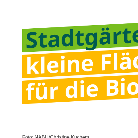
Stadtgärt
kleine Fl
für die Bi
Foto: NABU/Christine Kuchem