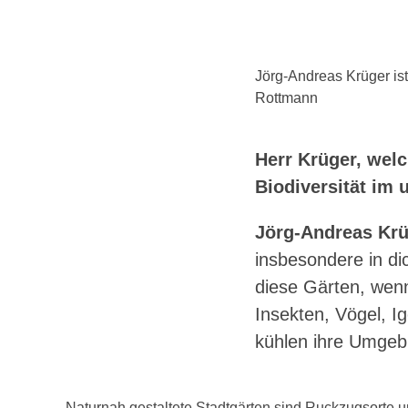
Jörg-Andreas Krüger is
Rottmann
Herr Krüger, welc
Biodiversität im
Jörg-Andreas Krü
insbesondere in di
diese Gärten, wen
Insekten, Vögel, I
kühlen ihre Umgeb
Naturnah gestaltete Stadtgärten sind Ruckzugsorte u