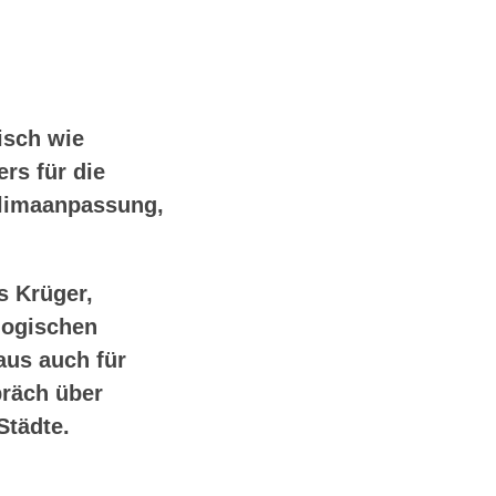
isch wie
rs für die
Klimaanpassung,
s Krüger,
logischen
aus auch für
räch über
Städte.