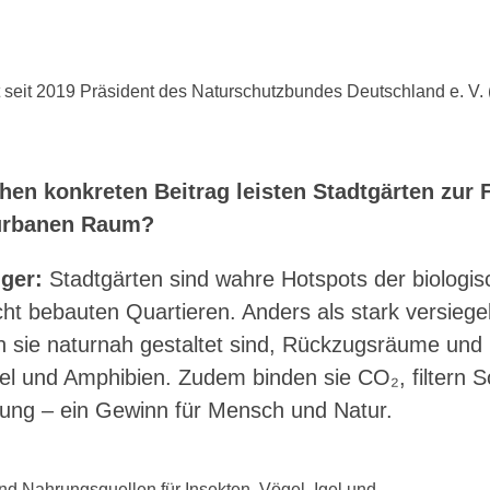
t seit 2019 Präsident des Naturschutzbundes Deutschland e. V.
hen konkreten Beitrag leisten Stadtgärten zur 
 urbanen Raum?
ger:
Stadtgärten sind wahre Hotspots der biologisc
cht bebauten Quartieren. Anders als stark versiege
n sie naturnah gestaltet sind, Rückzugsräume und
gel und Amphibien. Zudem binden sie CO₂, filtern 
ung – ein Gewinn für Mensch und Natur.
nd Nahrungsquellen für Insekten, Vögel, Igel und