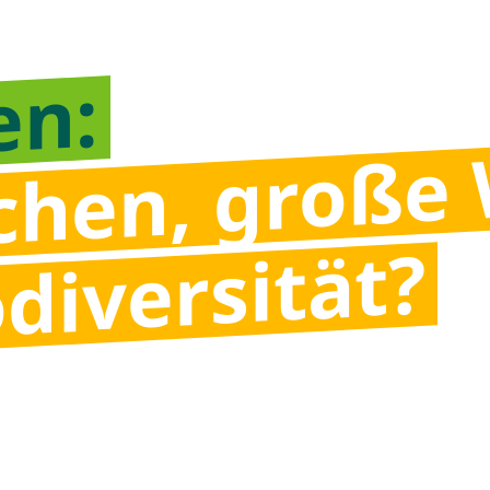
en:
ächen, große
odiversität?