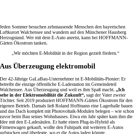
Jeden Sommer besuchen zehntausende Menschen den bayerischen
Luftkurort Walchensee und wandern auf den Münchener Hausberg
Herzogstand. Wer mit dem E-Auto anreist, kann bei HOFFMANN-
Gärten Ökostrom tanken.
„Wir möchten E-Mobilität in der Region gezielt fördern.“
Aus Überzeugung elektromobil
Der 42-Jährige GaLaBau-Unternehmer ist E-Mobilitäts-Pionier: Er
betreibt die einzige öffentliche E-Ladestation im Gemeindeteil
Walchensee. Aus Überzeugung und weil es ihm Spaß macht.
„Ich
sehe in der Elektromobilität die Zukunft“,
sagt der Vater zweier
Töchter. Seit 2019 produziert HOFFMANN-Gärten Ökostrom für den
eigenen Betrieb. Damals ließ Roland Hoffmann eine Lagerhalle bauen
und das Dach komplett mit Photovoltaik-Modulen belegen – wie scho
zuvor beim Bau seines Wohnhauses. Etwa ein Jahr später kam ihm die
Idee mit den E-Ladesäulen. Er hatte einen Plug-in-Hybrid als
Firmenwagen gekauft, wollte den Fuhrpark mit weiteren E-Autos
aufstocken und überlegte, wo er die Autos laden könnte.