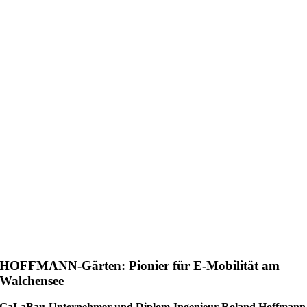
HOFFMANN-Gärten: Pionier für E-Mobilität am
Walchensee
G
aLaBau-Unternehmer und Diplom-Ingenieur Roland Hoffmann